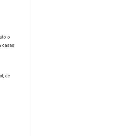
ato o
ra casas
l, de
s