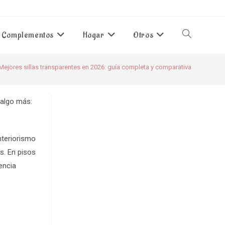
Complementos
Hogar
Otros
Alternar
Mejores sillas transparentes en 2026: guía completa y comparativa
búsqueda
 algo más:
de
nteriorismo
la
s. En pisos
encia
web